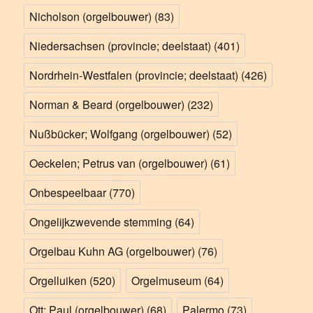
Nicholson (orgelbouwer)
(83)
Niedersachsen (provincie; deelstaat)
(401)
Nordrhein-Westfalen (provincie; deelstaat)
(426)
Norman & Beard (orgelbouwer)
(232)
Nußbücker; Wolfgang (orgelbouwer)
(52)
Oeckelen; Petrus van (orgelbouwer)
(61)
Onbespeelbaar
(770)
Ongelijkzwevende stemming
(64)
Orgelbau Kuhn AG (orgelbouwer)
(76)
Orgelluiken
(520)
Orgelmuseum
(64)
Ott; Paul (orgelbouwer)
(68)
Palermo
(73)