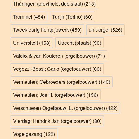
Thüringen (provincie; deelstaat)
(213)
Trommel
(484)
Turijn (Torino)
(60)
Tweekleurig frontpijpwerk
(459)
unit-orgel
(526)
Universiteit
(158)
Utrecht (plaats)
(90)
Valckx & van Kouteren (orgelbouwer)
(71)
Vegezzi-Bossi; Carlo (orgelbouwer)
(66)
Vermeulen; Gebroeders (orgelbouwer)
(140)
Vermeulen; Jos H. (orgelbouwer)
(156)
Verschueren Orgelbouw; L. (orgelbouwer)
(422)
Vierdag; Hendrik Jan (orgelbouwer)
(80)
Vogelgezang
(122)