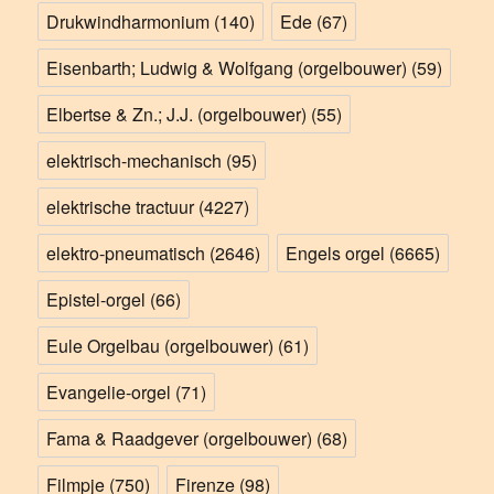
Drukwindharmonium
(140)
Ede
(67)
Eisenbarth; Ludwig & Wolfgang (orgelbouwer)
(59)
Elbertse & Zn.; J.J. (orgelbouwer)
(55)
elektrisch-mechanisch
(95)
elektrische tractuur
(4227)
elektro-pneumatisch
(2646)
Engels orgel
(6665)
Epistel-orgel
(66)
Eule Orgelbau (orgelbouwer)
(61)
Evangelie-orgel
(71)
Fama & Raadgever (orgelbouwer)
(68)
Filmpje
(750)
Firenze
(98)