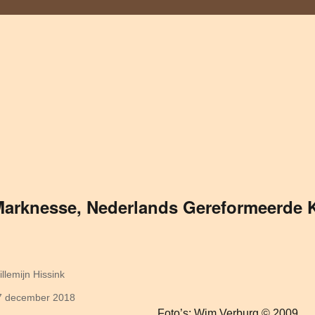
arknesse, Nederlands Gereformeerde K
uteur
llemijn Hissink
plaatst
7 december 2018
Foto’s: Wim Verburg © 2009
p