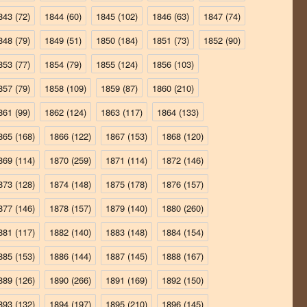
843
(72)
1844
(60)
1845
(102)
1846
(63)
1847
(74)
848
(79)
1849
(51)
1850
(184)
1851
(73)
1852
(90)
853
(77)
1854
(79)
1855
(124)
1856
(103)
857
(79)
1858
(109)
1859
(87)
1860
(210)
861
(99)
1862
(124)
1863
(117)
1864
(133)
865
(168)
1866
(122)
1867
(153)
1868
(120)
869
(114)
1870
(259)
1871
(114)
1872
(146)
873
(128)
1874
(148)
1875
(178)
1876
(157)
877
(146)
1878
(157)
1879
(140)
1880
(260)
881
(117)
1882
(140)
1883
(148)
1884
(154)
885
(153)
1886
(144)
1887
(145)
1888
(167)
889
(126)
1890
(266)
1891
(169)
1892
(150)
893
(132)
1894
(197)
1895
(210)
1896
(145)