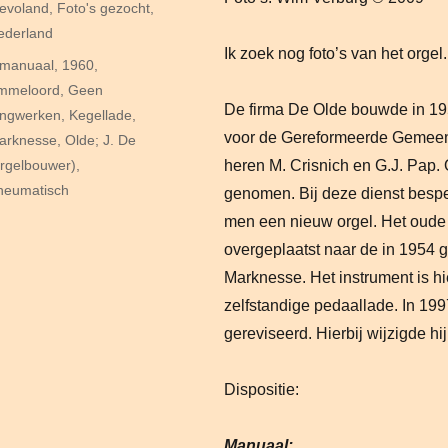
ategorieën
levoland
,
Foto's gezocht
,
ederland
Ik zoek nog foto’s van het orgel.
ags
 manuaal
,
1960
,
mmeloord
,
Geen
De firma De Olde bouwde in 19
ongwerken
,
Kegellade
,
voor de Gereformeerde Gemeent
arknesse
,
Olde; J. De
heren M. Crisnich en G.J. Pap.
orgelbouwer)
,
neumatisch
genomen. Bij deze dienst bespe
men een nieuw orgel. Het oude 
overgeplaatst naar de in 1954
Marknesse. Het instrument is hi
zelfstandige pedaallade. In 19
gereviseerd. Hierbij wijzigde hij
Dispositie:
Manuaal: