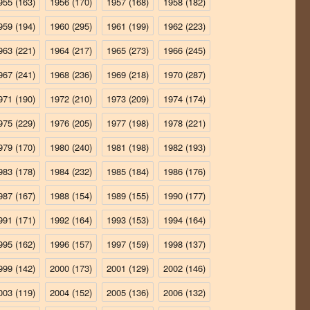
955
(163)
1956
(170)
1957
(168)
1958
(182)
959
(194)
1960
(295)
1961
(199)
1962
(223)
963
(221)
1964
(217)
1965
(273)
1966
(245)
967
(241)
1968
(236)
1969
(218)
1970
(287)
971
(190)
1972
(210)
1973
(209)
1974
(174)
975
(229)
1976
(205)
1977
(198)
1978
(221)
979
(170)
1980
(240)
1981
(198)
1982
(193)
983
(178)
1984
(232)
1985
(184)
1986
(176)
987
(167)
1988
(154)
1989
(155)
1990
(177)
991
(171)
1992
(164)
1993
(153)
1994
(164)
995
(162)
1996
(157)
1997
(159)
1998
(137)
999
(142)
2000
(173)
2001
(129)
2002
(146)
003
(119)
2004
(152)
2005
(136)
2006
(132)