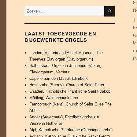
C
F
ZOEKEN
N
T
1
E
LAATST TOEGEVOEGDE EN
t
BIJGEWERKTE ORGELS
M
(
London, Victoria and Albert Museum, The
P
Theewes Claviorgan (Claviorganum)
Halberstadt, Orgelbau Johannes Hüfken,
Claviorganum, Verhuur
Capelle aan den IJssel, Elimkerk
Hascombe (Surrey), Church of Saint Peter
Gaaden, Katholische Pfarrkirche Sankt Jakob
Mödling, Waisenhauskirche
Farnborough (Kent), Church of Saint Giles The
Abbot
Anger (Steiermark), Friedhofskirche zur
Vierzehn Nothelfer
Alpl, Katholische Pfarrkirche (Grünangerkirche)
Adriach, Katholische Filialkirche Sankt Georg