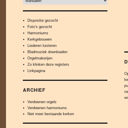
Dispositie gezocht
Foto’s gezocht
Harmoniums
Kerkgebouwen
Liederen luisteren
Bladmuziek downloaden
Orgelmakerijen
D
Zo klinken deze registers
Linkpagina
Op
ke
pu
ARCHIEF
na
wo
Verdwenen orgels
Verdwenen harmoniums
Niet meer bestaande kerken