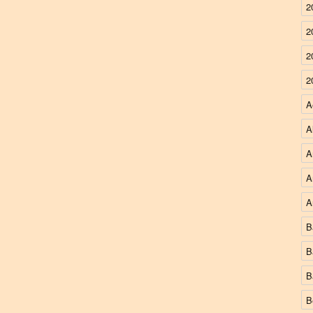
2
2
2
2
A
A
A
A
A
B
B
B
B