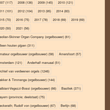
007
(117)
2008
(136)
2009
(145)
2010
(121)
011
(101)
2012
(104)
2013
(95)
2014
(83)
015
(70)
2016
(75)
2017
(78)
2018
(69)
2019
(69)
020
(50)
2021
(56)
eolian-Skinner Organ Company (orgelbouwer)
(61)
lleen houten pijpen
(311)
mateur orgelbouwer (orgelbouwer)
(58)
Amersfoort
(57)
msterdam
(121)
Anderhalf manuaal
(51)
rchief van verdwenen orgels
(1246)
akker & Timmenga (orgelbouwer)
(144)
albiani-Vegezzi-Bossi (orgelbouwer)
(66)
Basiliek
(371)
ayern (provincie; deelstaat)
(75)
eckerath; Rudolf von (orgelbouwer)
(67)
Berlijn
(68)