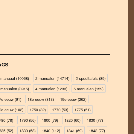
AGS
 manuaal
(10068)
2 manualen
(14714)
2 speeltafels
(89)
 manualen
(3915)
4 manualen
(1233)
5 manualen
(159)
7e eeuw
(91)
18e eeuw
(313)
19e eeuw
(262)
0e eeuw
(102)
1750
(82)
1770
(53)
1775
(51)
780
(78)
1790
(56)
1800
(79)
1820
(60)
1830
(77)
835
(52)
1839
(58)
1840
(112)
1841
(69)
1842
(77)