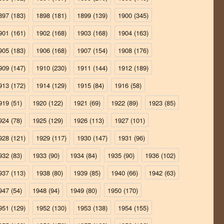
897
(183)
1898
(181)
1899
(139)
1900
(345)
901
(161)
1902
(168)
1903
(168)
1904
(163)
905
(183)
1906
(168)
1907
(154)
1908
(176)
909
(147)
1910
(230)
1911
(144)
1912
(189)
913
(172)
1914
(129)
1915
(84)
1916
(58)
919
(51)
1920
(122)
1921
(69)
1922
(89)
1923
(85)
924
(78)
1925
(129)
1926
(113)
1927
(101)
928
(121)
1929
(117)
1930
(147)
1931
(96)
932
(83)
1933
(90)
1934
(84)
1935
(90)
1936
(102)
937
(113)
1938
(80)
1939
(85)
1940
(66)
1942
(63)
947
(54)
1948
(94)
1949
(80)
1950
(170)
951
(129)
1952
(130)
1953
(138)
1954
(155)