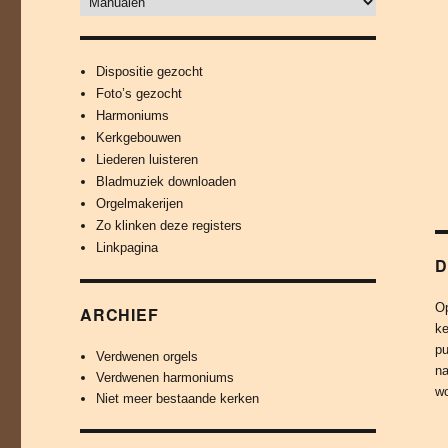
Dispositie gezocht
Foto’s gezocht
Harmoniums
Kerkgebouwen
Liederen luisteren
Bladmuziek downloaden
Orgelmakerijen
Zo klinken deze registers
Linkpagina
D
Op
ARCHIEF
ke
pu
Verdwenen orgels
na
Verdwenen harmoniums
wo
Niet meer bestaande kerken