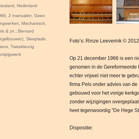
p
ategorieën
riesland
,
Nederland
ags
966
,
2 manualen
,
Geen
ongwerken
,
Mechanisch
,
els & zn.; Bernard
orgelbouwer)
,
Sleeplade
,
Foto’s: Rinze Leeverink © 201
tiens
,
Tweekleurig
ontpijpwerk
Op 21 december 1966 is een ni
genomen in de Gereformeerde Ke
echter vrijwel niet meer te ge
firma Pels onder advies van de
gebouwd voor het vorige kerkge
zonder wijzigingen overgeplaat
heet tegenwoordig “De Hege St
Dispositie: