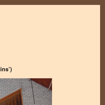
ins’)