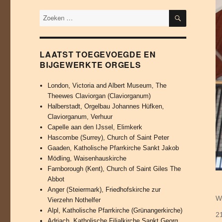
ZOEKEN
LAATST TOEGEVOEGDE EN
BIJGEWERKTE ORGELS
London, Victoria and Albert Museum, The
Theewes Claviorgan (Claviorganum)
Halberstadt, Orgelbau Johannes Hüfken,
Claviorganum, Verhuur
Capelle aan den IJssel, Elimkerk
Hascombe (Surrey), Church of Saint Peter
Gaaden, Katholische Pfarrkirche Sankt Jakob
Mödling, Waisenhauskirche
Farnborough (Kent), Church of Saint Giles The
Abbot
Anger (Steiermark), Friedhofskirche zur
A
Wi
Vierzehn Nothelfer
Alpl, Katholische Pfarrkirche (Grünangerkirche)
Ge
2
Adriach, Katholische Filialkirche Sankt Georg