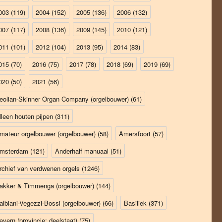
003
(119)
2004
(152)
2005
(136)
2006
(132)
007
(117)
2008
(136)
2009
(145)
2010
(121)
011
(101)
2012
(104)
2013
(95)
2014
(83)
015
(70)
2016
(75)
2017
(78)
2018
(69)
2019
(69)
020
(50)
2021
(56)
eolian-Skinner Organ Company (orgelbouwer)
(61)
lleen houten pijpen
(311)
mateur orgelbouwer (orgelbouwer)
(58)
Amersfoort
(57)
msterdam
(121)
Anderhalf manuaal
(51)
rchief van verdwenen orgels
(1246)
akker & Timmenga (orgelbouwer)
(144)
albiani-Vegezzi-Bossi (orgelbouwer)
(66)
Basiliek
(371)
ayern (provincie; deelstaat)
(75)