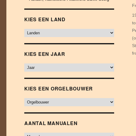
o
C
F
T
1
KIES EEN LAND
t
P
(
S
KIES EEN JAAR
fr
KIES EEN ORGELBOUWER
AANTAL MANUALEN