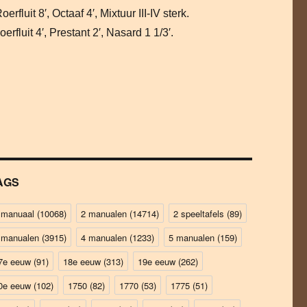
erfluit 8′, Octaaf 4′, Mixtuur III-IV sterk.
erfluit 4′, Prestant 2′, Nasard 1 1/3′.
AGS
 manuaal
(10068)
2 manualen
(14714)
2 speeltafels
(89)
 manualen
(3915)
4 manualen
(1233)
5 manualen
(159)
7e eeuw
(91)
18e eeuw
(313)
19e eeuw
(262)
0e eeuw
(102)
1750
(82)
1770
(53)
1775
(51)