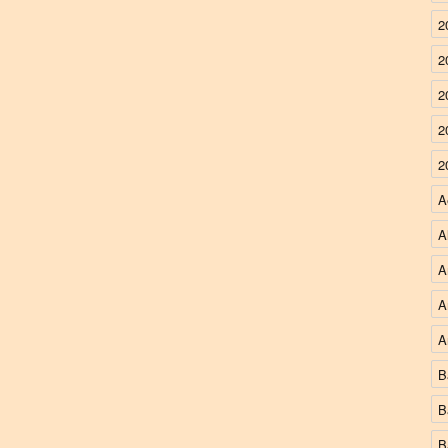
2
2
2
2
2
A
A
A
A
A
B
B
B