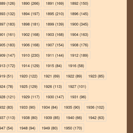
889
(126)
1890
(266)
1891
(169)
1892
(150)
893
(132)
1894
(197)
1895
(210)
1896
(145)
897
(183)
1898
(181)
1899
(139)
1900
(345)
901
(161)
1902
(168)
1903
(168)
1904
(163)
905
(183)
1906
(168)
1907
(154)
1908
(176)
909
(147)
1910
(230)
1911
(144)
1912
(189)
913
(172)
1914
(129)
1915
(84)
1916
(58)
919
(51)
1920
(122)
1921
(69)
1922
(89)
1923
(85)
924
(78)
1925
(129)
1926
(113)
1927
(101)
928
(121)
1929
(117)
1930
(147)
1931
(96)
932
(83)
1933
(90)
1934
(84)
1935
(90)
1936
(102)
937
(113)
1938
(80)
1939
(85)
1940
(66)
1942
(63)
947
(54)
1948
(94)
1949
(80)
1950
(170)