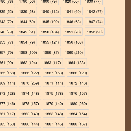
780
(78)
1790
(56)
1800
(79)
1820
(60)
1830
(77)
835
(52)
1839
(58)
1840
(112)
1841
(69)
1842
(77)
843
(72)
1844
(60)
1845
(102)
1846
(63)
1847
(74)
848
(79)
1849
(51)
1850
(184)
1851
(73)
1852
(90)
853
(77)
1854
(79)
1855
(124)
1856
(103)
857
(79)
1858
(109)
1859
(87)
1860
(210)
861
(99)
1862
(124)
1863
(117)
1864
(133)
865
(168)
1866
(122)
1867
(153)
1868
(120)
869
(114)
1870
(259)
1871
(114)
1872
(146)
873
(128)
1874
(148)
1875
(178)
1876
(157)
877
(146)
1878
(157)
1879
(140)
1880
(260)
881
(117)
1882
(140)
1883
(148)
1884
(154)
885
(153)
1886
(144)
1887
(145)
1888
(167)