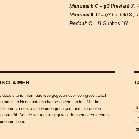
Manuaal I: C – g3
Prestant 8′, Ro
Manuaal II: C – g3
Gedekt 8′, Ro
Pedaal: C – f1
Subbas 16′.
ISCLAIMER
T
 deze site is informatie weergegeven over een groot aantal
1
rkorgels in Nederland en diverse andere landen. Met het
3
bliceren van deze site worden geen commerciële doelen
gestreefd. Aan de verstrekte gegevens kunnen geen rechten
1
rden ontleend.
2