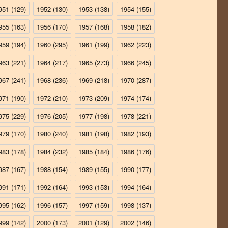
951
(129)
1952
(130)
1953
(138)
1954
(155)
955
(163)
1956
(170)
1957
(168)
1958
(182)
959
(194)
1960
(295)
1961
(199)
1962
(223)
963
(221)
1964
(217)
1965
(273)
1966
(245)
967
(241)
1968
(236)
1969
(218)
1970
(287)
971
(190)
1972
(210)
1973
(209)
1974
(174)
975
(229)
1976
(205)
1977
(198)
1978
(221)
979
(170)
1980
(240)
1981
(198)
1982
(193)
983
(178)
1984
(232)
1985
(184)
1986
(176)
987
(167)
1988
(154)
1989
(155)
1990
(177)
991
(171)
1992
(164)
1993
(153)
1994
(164)
995
(162)
1996
(157)
1997
(159)
1998
(137)
999
(142)
2000
(173)
2001
(129)
2002
(146)